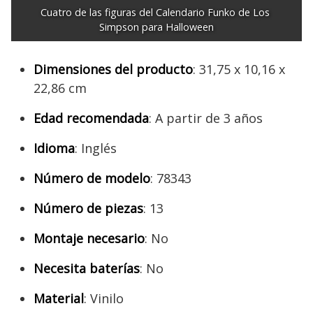
Cuatro de las figuras del Calendario Funko de Los 
Simpson para Halloween
Dimensiones del producto
: 31,75 x 10,16 x
22,86 cm
Edad recomendada
: A partir de 3 años
Idioma
: Inglés
Número de modelo
: 78343
Número de piezas
: 13
Montaje necesario
: No
Necesita baterías
: No
Material
: Vinilo