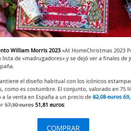
ento William Morris 2023
«At HomeChristmas 2023 Pe
a lista de «madrugadores» y se dejó ver a finales de 
spaña.
antiene el diseño habitual con los icónicos estampa
, como es costumbre. El conjunto, valorado en 75 li
do a la venta en España a un precio de
82,08 euros
69,
or
57,30 euros
51,81 euros
:
COMPRAR