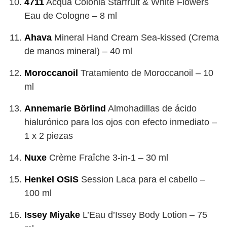
4711
Acqua Colonia Starfruit & White Flowers
Eau de Cologne – 8 ml
Ahava
Mineral Hand Cream Sea-kissed (Crema
de manos mineral) – 40 ml
Moroccanoil
Tratamiento de Moroccanoil – 10
ml
Annemarie Börlind
Almohadillas de ácido
hialurónico para los ojos con efecto inmediato –
1 x 2 piezas
Nuxe
Crème Fraîche 3-in-1 – 30 ml
Henkel OSiS
Session Laca para el cabello –
100 ml
Issey Miyake
L’Eau d’Issey Body Lotion – 75