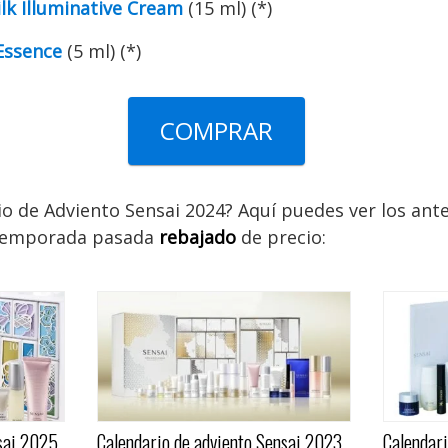
ilk Illuminative Cream
(15 ml) (*)
 Essence
(5 ml) (*)
COMPRAR
io de Adviento Sensai 2024? Aquí puedes ver los ante
 temporada pasada
rebajado
de precio:
nsai 2025
Calendario de adviento Sensai 2023,
Calendar