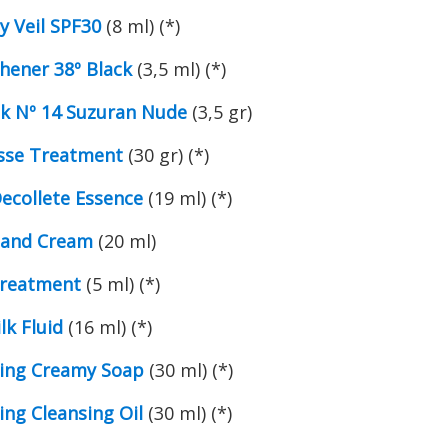
y Veil SPF30
(8 ml) (*)
hener 38º Black
(3,5 ml) (*)
ck Nº 14 Suzuran Nude
(3,5 gr)
sse Treatment
(30 gr) (*)
ecollete Essence
(19 ml) (*)
 Hand Cream
(20 ml)
Treatment
(5 ml) (*)
lk Fluid
(16 ml) (*)
fying Creamy Soap
(30 ml) (*)
ying Cleansing Oil
(30 ml) (*)