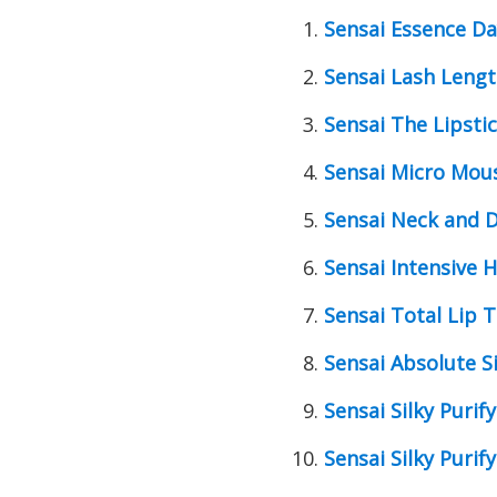
Sensai Essence Da
Sensai Lash Lengt
Sensai The Lipsti
Sensai Micro Mou
Sensai Neck and D
Sensai Intensive
Sensai Total Lip 
Sensai Absolute Si
Sensai Silky Puri
Sensai Silky Purif