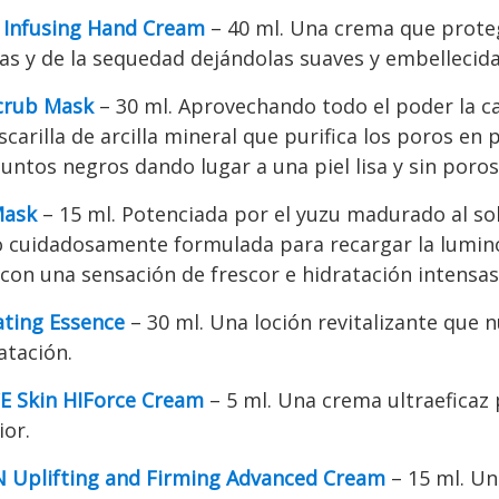
Infusing Hand Cream
– 40 ml. Una crema que prote
as y de la sequedad dejándolas suaves y embellecida
crub Mask
– 30 ml. Aprovechando todo el poder la 
arilla de arcilla mineral que purifica los poros en 
puntos negros dando lugar a una piel lisa y sin poros 
Mask
– 15 ml. Potenciada por el yuzu madurado al sol
o cuidadosamente formulada para recargar la lumino
 con una sensación de frescor e hidratación intensas
ting Essence
– 30 ml. Una loción revitalizante que nu
atación.
 Skin HIForce Cream
– 5 ml. Una crema ultraeficaz 
ior.
 Uplifting and Firming Advanced Cream
– 15 ml. U