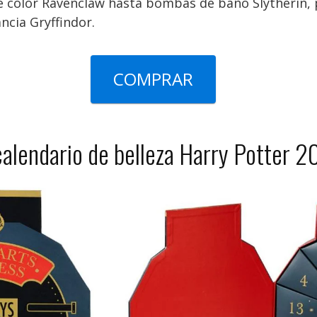
 color Ravenclaw hasta bombas de baño Slytherin,
ncia Gryffindor.
COMPRAR
calendario de belleza Harry Potter 