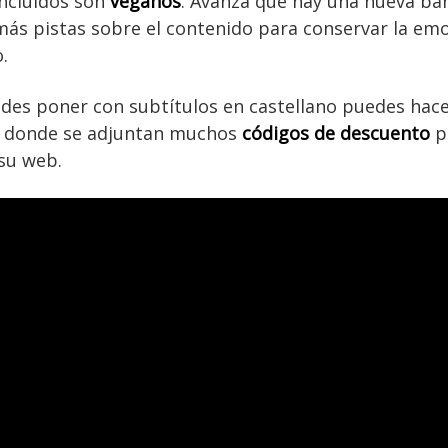
incluidos son
veganos
. Avanza que hay una nueva ba
ás pistas sobre el contenido para conservar la emo
.
des poner con subtítulos en castellano puedes hace
t, donde se adjuntan muchos
códigos de descuento
p
su web.