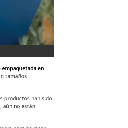
tá empaquetada en
son tamaños
os productos han sido
o, aún no están