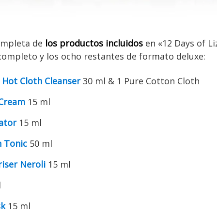
completa de
los productos incluidos
en «12 Days of Li
completo y los ocho restantes de formato deluxe:
 Hot Cloth Cleanser
30 ml & 1 Pure Cotton Cloth
 Cream
15 ml
ator
15 ml
n Tonic
50 ml
iser Neroli
15 ml
l
sk
15 ml