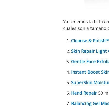
Ya tenemos la lista 
cuales son a tamaño 
Cleanse & Polish™
Skin Repair Light
Gentle Face Exfoli
Instant Boost Ski
SuperSkin Moistur
Hand Repair
50 m
Balancing Gel Ma