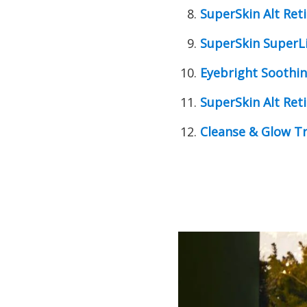
SuperSkin Alt Reti
SuperSkin SuperL
Eyebright Soothin
SuperSkin Alt Ret
Cleanse & Glow T