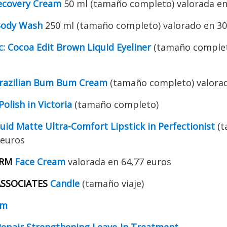
ecovery Cream
50 ml (tamaño completo) valorada en
Body Wash
250 ml (tamaño completo) valorado en 30
c: Cocoa Edit Brown Liquid Eyeliner
(tamaño complet
razilian Bum Bum Cream
(tamaño completo) valorad
Polish in Victoria
(tamaño completo)
uid Matte Ultra-Comfort Lipstick in Perfectionist
(t
 euros
URM
Face Cream
valorada en 64,77 euros
SSOCIATES
Candle
(tamaño viaje)
um