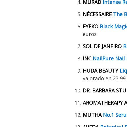
MURAD
Intense R
NÉCESSAIRE
The 
EYEKO
Black Magi
euros
SOL DE JANEIRO
B
INC
NailPure Nail 
HUDA BEAUTY
Liq
valorado en 23,99
DR. BARBARA ST
AROMATHERAPY A
MUTHA
No.1 Ser