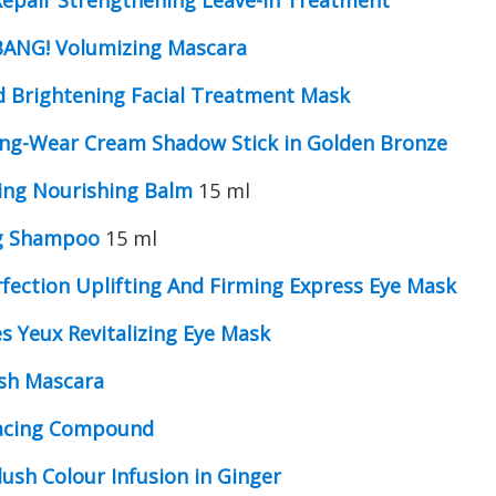
Repair Strengthening Leave-In Treatment
ANG! Volumizing Mascara
d Brightening Facial Treatment Mask
ng-Wear Cream Shadow Stick in Golden Bronze
ing Nourishing Balm
15 ml
ng Shampoo
15 ml
rfection Uplifting And Firming Express Eye Mask
 Yeux Revitalizing Eye Mask
ash Mascara
acing Compound
lush Colour Infusion in Ginger