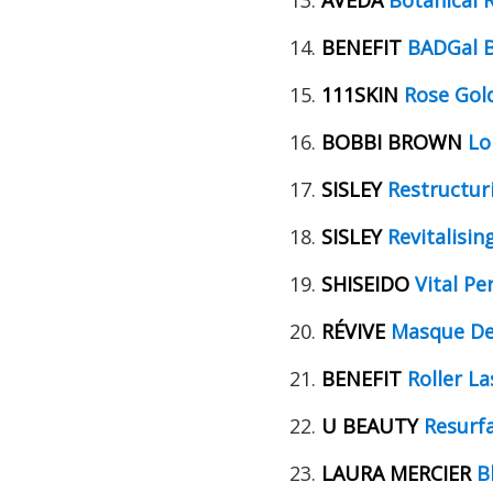
AVEDA
Botanical 
BENEFIT
BADGal B
111SKIN
Rose Gol
BOBBI BROWN
Lo
SISLEY
Restructur
SISLEY
Revitalisi
SHISEIDO
Vital Pe
RÉVIVE
Masque Des
BENEFIT
Roller L
U BEAUTY
Resurf
LAURA MERCIER
B