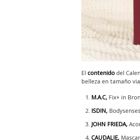
El
contenido
del Cale
belleza en tamaño via
M.A.C,
Fix+ in Bron
ISDIN,
Bodysenses
JOHN FRIEDA,
Aco
CAUDALIE,
Mascari