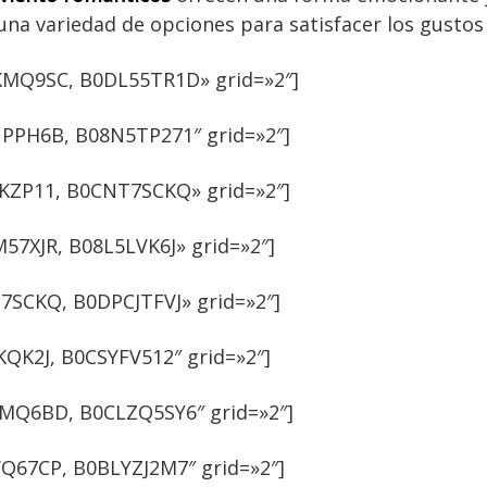
una variedad de opciones para satisfacer los gustos
MQ9SC, B0DL55TR1D» grid=»2″]
PH6B, B08N5TP271″ grid=»2″]
ZP11, B0CNT7SCKQ» grid=»2″]
7XJR, B08L5LVK6J» grid=»2″]
SCKQ, B0DPCJTFVJ» grid=»2″]
QK2J, B0CSYFV512″ grid=»2″]
MQ6BD, B0CLZQ5SY6″ grid=»2″]
Q67CP, B0BLYZJ2M7″ grid=»2″]