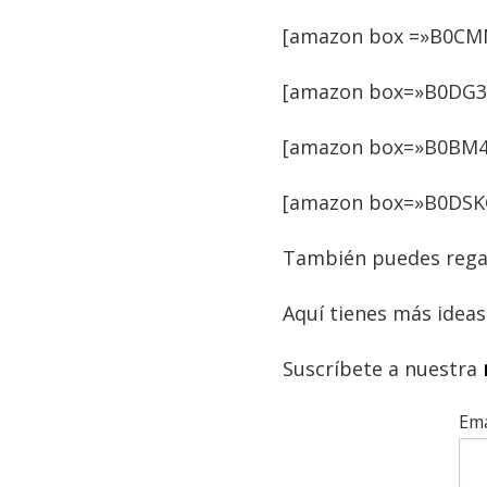
[amazon box =»B0CM
[amazon box=»B0DG3
[amazon box=»B0BM4
[amazon box=»B0DSK
También puedes rega
Aquí tienes más idea
Suscríbete a nuestra
Ema