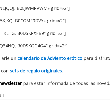
NLJQQJ, B08JWMPVWM» grid=»2″]
5KJKQ, B0CGMF9DVY» grid=»2″]
TRLTG, B0DSKPXFB9″ grid=»2″]
Q34NQ, B0DSKQG4G4″ grid=»2″]
larle un
calendario de Adviento erótico
para disfruta
s con
sets de regalo originales
.
newsletter
para estar informada de todas las noved
il