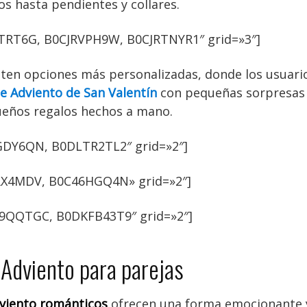
os hasta pendientes y collares.
TRT6G, B0CJRVPH9W, B0CJRTNYR1″ grid=»3″]
ten opciones más personalizadas, donde los usuar
e Adviento de San Valentín
con pequeñas sorpresas 
eños regalos hechos a mano.
DY6QN, B0DLTR2TL2″ grid=»2″]
RX4MDV, B0C46HGQ4N» grid=»2″]
9QQTGC, B0DKFB43T9″ grid=»2″]
 Adviento para parejas
dviento románticos
ofrecen una forma emocionante y 