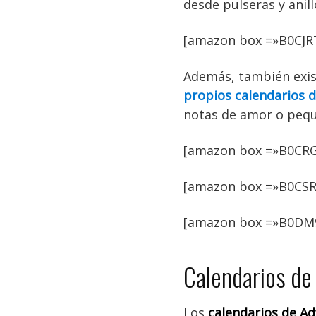
desde pulseras y anill
[amazon box =»B0CJR
Además, también exis
propios calendarios d
notas de amor o pequ
[amazon box =»B0CRG
[amazon box =»B0CS
[amazon box =»B0DM
Calendarios de
Los
calendarios de A