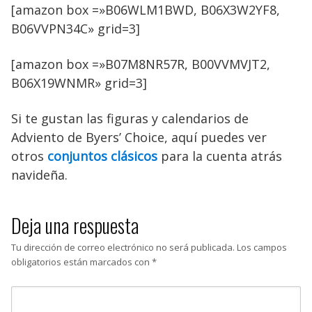
[amazon box =»B06WLM1BWD, B06X3W2YF8,
B06VVPN34C» grid=3]
[amazon box =»B07M8NR57R, B00VVMVJT2,
B06X19WNMR» grid=3]
Si te gustan las figuras y calendarios de
Adviento de Byers’ Choice, aquí puedes ver
otros
conjuntos clásicos
para la cuenta atrás
navideña.
Deja una respuesta
Tu dirección de correo electrónico no será publicada.
Los campos
obligatorios están marcados con
*