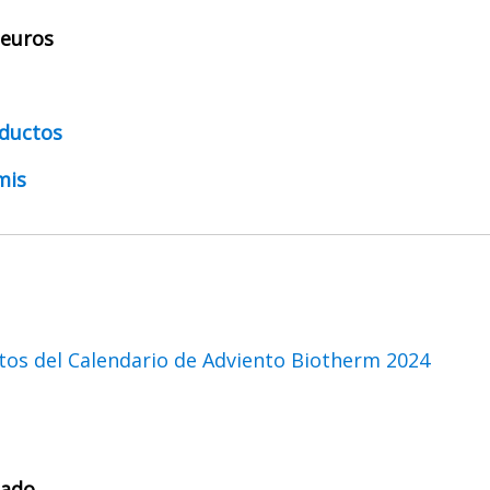
 euros
ductos
mis
cado