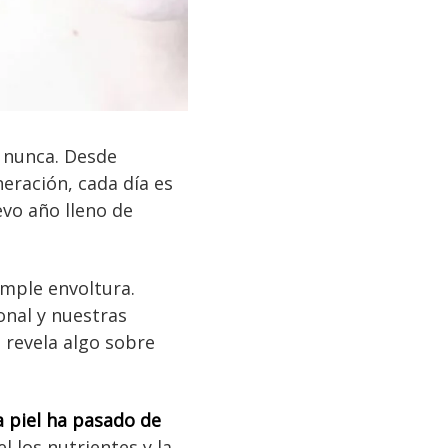
 nunca. Desde
eración, cada día es
vo año lleno de
mple envoltura.
onal y nuestras
a revela algo sobre
a piel ha pasado de
l los nutrientes y la