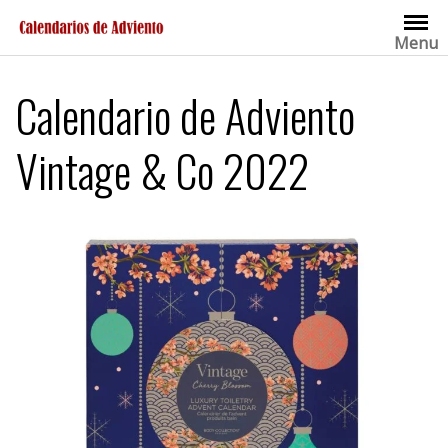
Saltar
al
Menu
contenido
Calendario de Adviento
Vintage & Co 2022