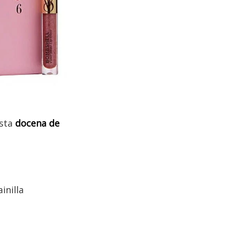
esta
docena de
inilla