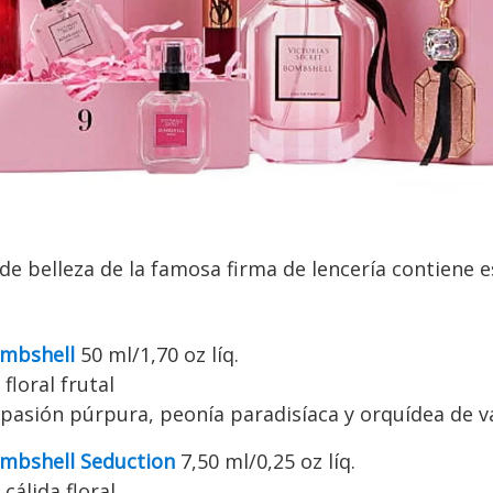
de belleza de la famosa firma de lencería contiene 
mbshell
50 ml/1,70 oz líq.
floral frutal
 pasión púrpura, peonía paradisíaca y orquídea de va
mbshell Seduction
7,50 ml/0,25 oz líq.
cálida floral