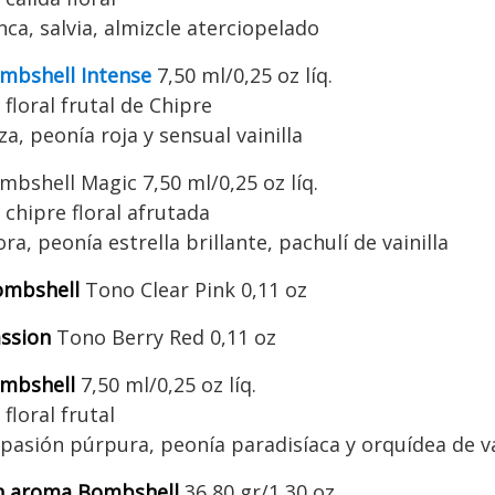
ca, salvia, almizcle aterciopelado
mbshell Intense
7,50 ml/0,25 oz líq.
 floral frutal de Chipre
za, peonía roja y sensual vainilla
bshell Magic 7,50 ml/0,25 oz líq.
 chipre floral afrutada
ra, peonía estrella brillante, pachulí de vainilla
Bombshell
Tono Clear Pink 0,11 oz
assion
Tono Berry Red 0,11 oz
mbshell
7,50 ml/0,25 oz líq.
floral frutal
 pasión púrpura, peonía paradisíaca y orquídea de va
n aroma Bombshell
36,80 gr/1,30 oz