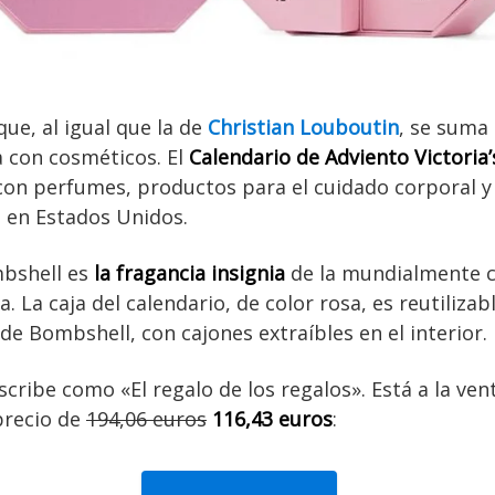
e, al igual que la de
Christian Louboutin
, se suma 
a con cosméticos. El
Calendario de Adviento Victoria
con perfumes, productos para el cuidado corporal y
 en Estados Unidos.
bshell es
la fragancia insignia
de la mundialmente c
. La caja del calendario, de color rosa, es reutiliza
de Bombshell, con cajones extraíbles en el interior.
escribe como «El regalo de los regalos». Está a la ven
precio de
194,06 euros
116,43 euros
: