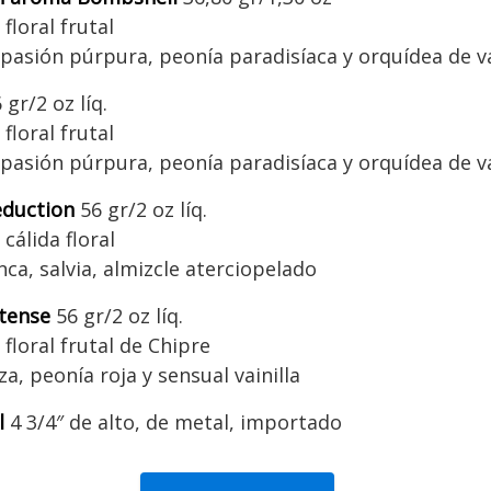
floral frutal
 pasión púrpura, peonía paradisíaca y orquídea de va
 gr/2 oz líq.
floral frutal
 pasión púrpura, peonía paradisíaca y orquídea de va
eduction
56 gr/2 oz líq.
cálida floral
ca, salvia, almizcle aterciopelado
ntense
56 gr/2 oz líq.
 floral frutal de Chipre
za, peonía roja y sensual vainilla
l
4 3/4″ de alto, de metal, importado