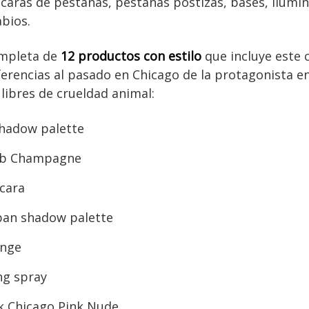
caras de pestañas, pestañas postizas, bases, ilumi
abios.
completa de
12 productos con estilo
que incluye este 
eferencias al pasado en Chicago de la protagonista e
 libres de crueldad animal:
shadow palette
mb Champagne
cara
pan shadow palette
onge
ng spray
ck Chicago Pink Nude