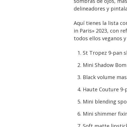
sombras de ojos, más
delineadores y pintal
Aquí tienes la lista 
in Paris» 2023, con r
todos ellos veganos y
St Tropez 9-pan 
Mini Shadow Bo
Black volume mas
Haute Couture 9-
Mini blending sp
Mini shimmer fixi
Soft matte lipsti