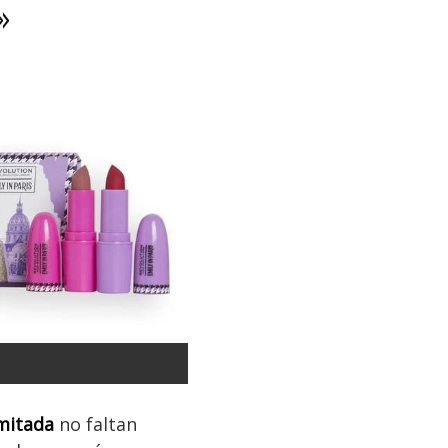
»
imitada
no faltan