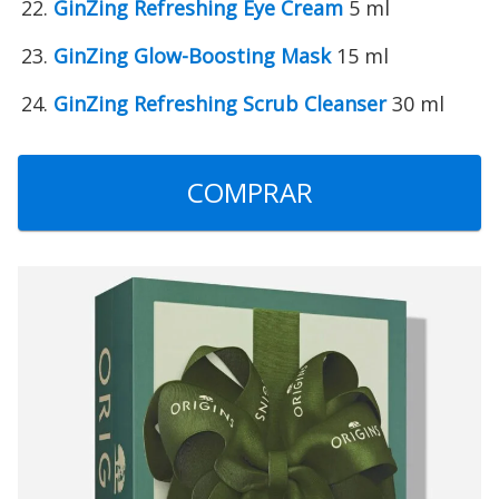
GinZing Refreshing Eye Cream
5 ml
GinZing Glow-Boosting Mask
15 ml
GinZing Refreshing Scrub Cleanser
30 ml
COMPRAR