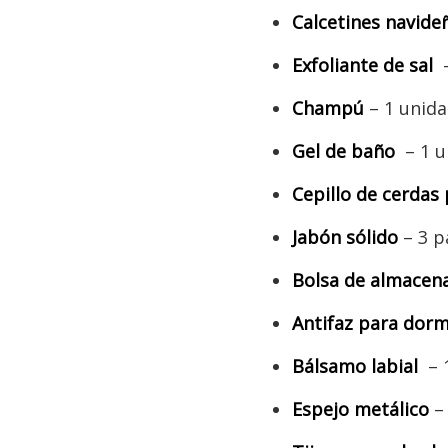
Calcetines navide
Exfoliante de sal
Champú
– 1 unid
Gel de baño
– 1 
Cepillo de cerdas
Jabón sólido
– 3 pa
Bolsa de almacen
Antifaz para dorm
Bálsamo labial
– 
Espejo metálico
– 