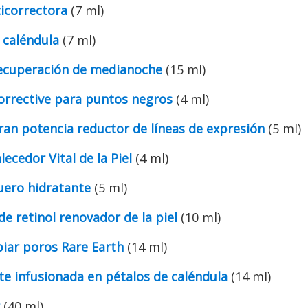
icorrectora
(7 ml)
 caléndula
(7 ml)
ecuperación de medianoche
(15 ml)
Corrective para puntos negros
(4 ml)
an potencia reductor de líneas de expresión
(5 ml)
ecedor Vital de la Piel
(4 ml)
uero hidratante
(5 ml)
de retinol renovador de la piel
(10 ml)
iar poros Rare Earth
(14 ml)
te infusionada en pétalos de caléndula
(14 ml)
(40 ml)