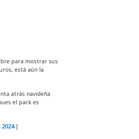
mbre para mostrar sus
uros, está aún la
nta atrás navideña
pues el pack es
s 2024
]