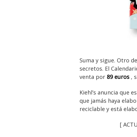
Suma y sigue. Otro de
secretos. El Calendari
venta por
89 euros
, s
Kiehl’s anuncia que e
que jamás haya elabor
reciclable y está elab
[ ACTU