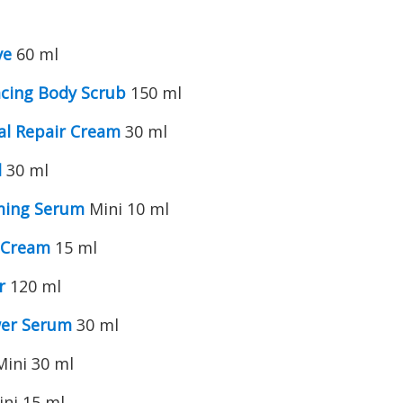
ve
60 ml
acing Body Scrub
150 ml
al Repair Cream
30 ml
l
30 ml
rming Serum
Mini 10 ml
e Cream
15 ml
r
120 ml
wer Serum
30 ml
ini 30 ml
ni 15 ml