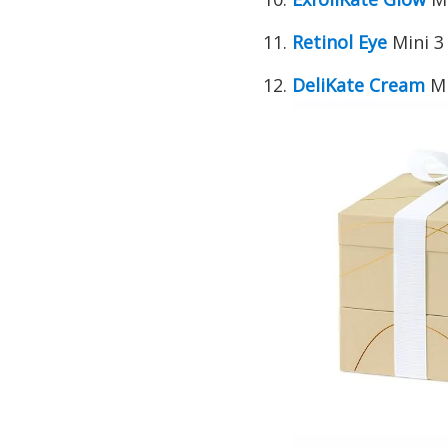
Retinol Eye
Mini 3
DeliKate Cream
Mi