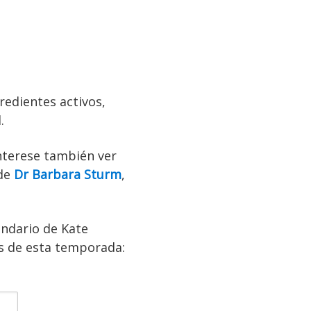
edientes activos,
.
interese también ver
 de
Dr Barbara Sturm
,
endario de Kate
es de esta temporada: