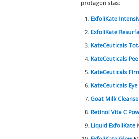
protagonistas:
ExfoliKate Intensi
ExfoliKate Resurf
KateCeuticals Tot
KateCeuticals Pee
KateCeuticals Fi
KateCeuticals Ey
Goat Milk Cleanse
Retinol Vita C Po
Liquid ExfoliKate
M
ExfoliKate Glow
Mi