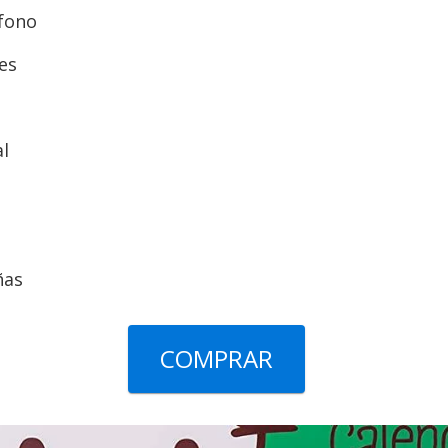
éfono
es
al
ñas
COMPRAR