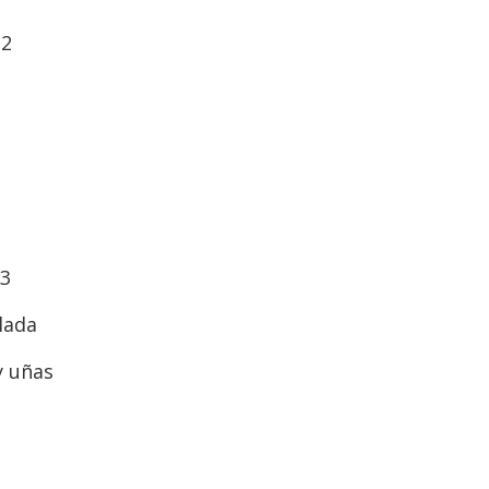
 2
 3
lada
y uñas