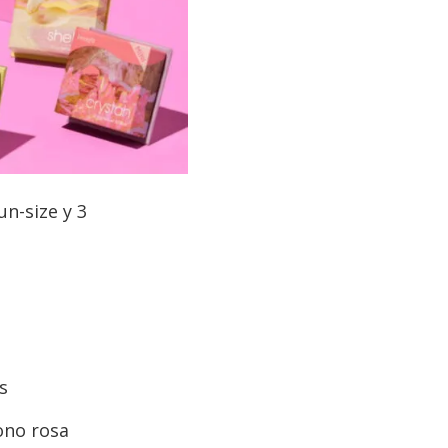
un-size y 3
s
tono rosa